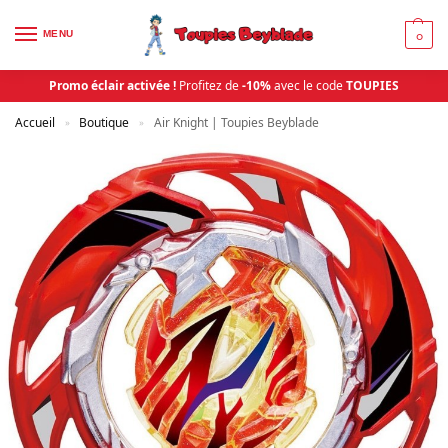
MENU
0
Promo éclair activée !
Profitez de
-10%
avec le code
TOUPIES
Accueil
Boutique
Air Knight | Toupies Beyblade
»
»