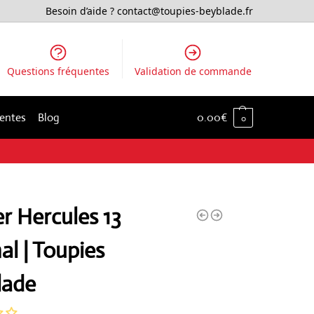
Besoin d’aide ?
contact@toupies-beyblade.fr
Questions fréquentes
Validation de commande
ventes
Blog
0.00
€
0
r Hercules 13
al | Toupies
lade