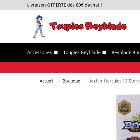
Livraison
OFFERTE
dès 80€ d’achat !
Accessoires
Toupies Beyblade
Beyblade Bur
Accueil
Boutique
Archer Hercules 13 Etern
»
»