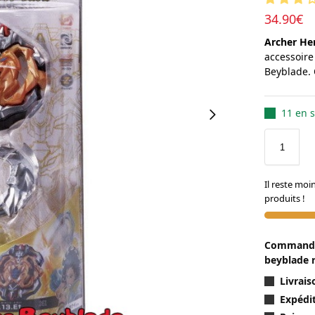
34.90
€
Archer Her
accessoire
Beyblade. 
11 en s
Il reste moi
produits !
Commandez
beyblade 
Livrai
Expédit