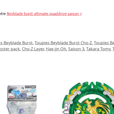
otre
Beyblade burst ultimate quaddrive saison 7
.
s Beyblade Burst
,
Toupies Beyblade Burst Cho-Z
,
Toupies B
oster pack
,
Cho-Z Layer
,
Hae-jin Oh
,
Saison 3
,
Takara Tomy
,