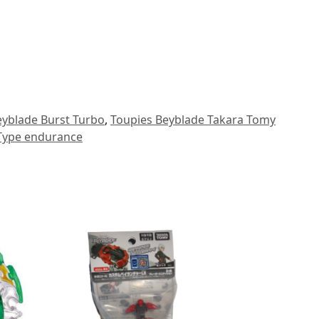
eyblade Burst Turbo
,
Toupies Beyblade Takara Tomy
Type endurance