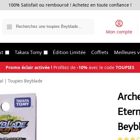
100% Satisfait ou remboursé ! Achetez en toute confiance !
Recherche
Mon compte
st
Takara Tomy
Édition Limitée
Coffrets
Meilleures 
Promo éclair activée !
Profitez de
-10%
avec le code
TOUPIES
al | Toupies Beyblade
Arche
Etern
Beyb