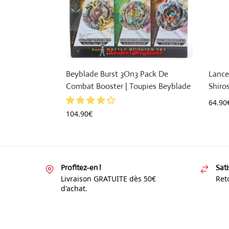
Beyblade Burst 3On3 Pack De
Lance
Combat Booster | Toupies Beyblade
Shiro
64.90
104.90
€
Profitez-en !
Sati
Livraison GRATUITE dès 50€
Reto
d'achat.