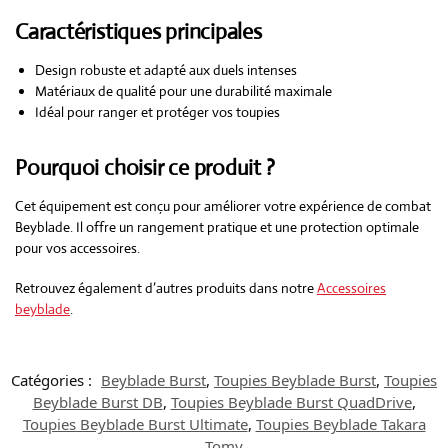
Caractéristiques principales
Design robuste et adapté aux duels intenses
Matériaux de qualité pour une durabilité maximale
Idéal pour ranger et protéger vos toupies
Pourquoi choisir ce produit ?
Cet équipement est conçu pour améliorer votre expérience de combat
Beyblade. Il offre un rangement pratique et une protection optimale
pour vos accessoires.
Retrouvez également d’autres produits dans notre
Accessoires
beyblade
.
Catégories :
Beyblade Burst
,
Toupies Beyblade Burst
,
Toupies
Beyblade Burst DB
,
Toupies Beyblade Burst QuadDrive
,
Toupies Beyblade Burst Ultimate
,
Toupies Beyblade Takara
Tomy