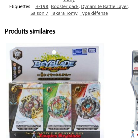
Étiquettes :
B-198
,
Booster pack
,
Dynamite Battle Layer
,
Saison 7
,
Takara Tomy
,
Type défense
Produits similaires