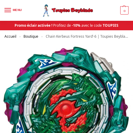
MENU
0
Promo éclair activée !
Profitez de
-10%
avec le code
TOUPIES
Accueil
Boutique
Chain Kerbeus Fortress Yard’-6 | Toupies Beyblade
»
»