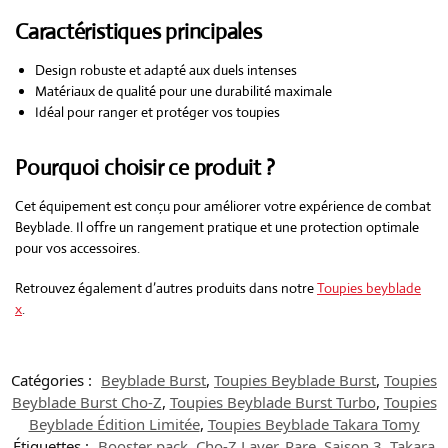
Caractéristiques principales
Design robuste et adapté aux duels intenses
Matériaux de qualité pour une durabilité maximale
Idéal pour ranger et protéger vos toupies
Pourquoi choisir ce produit ?
Cet équipement est conçu pour améliorer votre expérience de combat
Beyblade. Il offre un rangement pratique et une protection optimale
pour vos accessoires.
Retrouvez également d’autres produits dans notre
Toupies beyblade
x
.
Catégories :
Beyblade Burst
,
Toupies Beyblade Burst
,
Toupies
Beyblade Burst Cho-Z
,
Toupies Beyblade Burst Turbo
,
Toupies
Beyblade Édition Limitée
,
Toupies Beyblade Takara Tomy
Étiquettes :
Booster pack
,
Cho-Z Layer
,
Rare
,
Saison 3
,
Takara