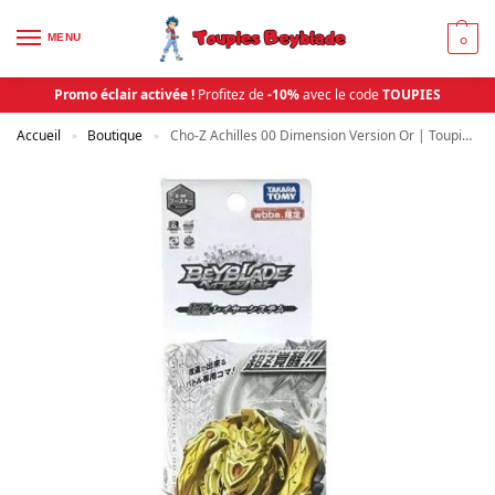
MENU
0
Promo éclair activée !
Profitez de
-10%
avec le code
TOUPIES
Accueil
Boutique
Cho-Z Achilles 00 Dimension Version Or | Toupies Beyblade
»
»