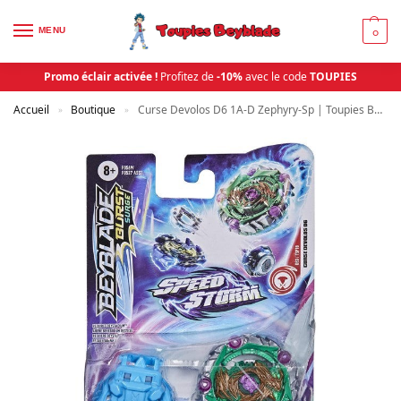
MENU
0
Promo éclair activée !
Profitez de
-10%
avec le code
TOUPIES
Accueil
Boutique
Curse Devolos D6 1A-D Zephyry-Sp | Toupies Beyblade
»
»