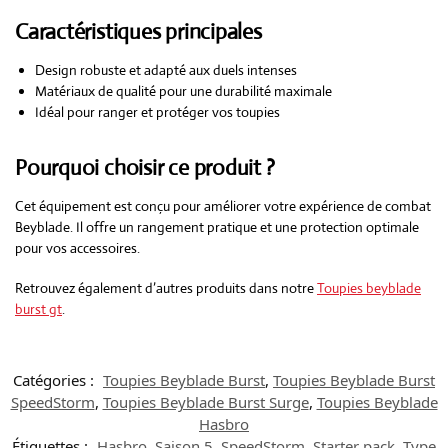
Caractéristiques principales
Design robuste et adapté aux duels intenses
Matériaux de qualité pour une durabilité maximale
Idéal pour ranger et protéger vos toupies
Pourquoi choisir ce produit ?
Cet équipement est conçu pour améliorer votre expérience de combat
Beyblade. Il offre un rangement pratique et une protection optimale
pour vos accessoires.
Retrouvez également d’autres produits dans notre
Toupies beyblade
burst gt
.
Catégories :
Toupies Beyblade Burst
,
Toupies Beyblade Burst
SpeedStorm
,
Toupies Beyblade Burst Surge
,
Toupies Beyblade
Hasbro
Étiquettes :
Hasbro
,
Saison 5
,
SpeedStorm
,
Starter pack
,
Type