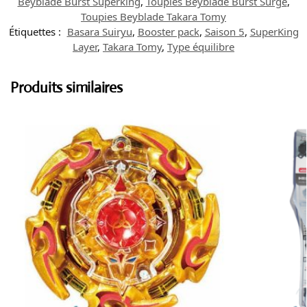
Beyblade Burst Superking
,
Toupies Beyblade Burst Surge
,
Toupies Beyblade Takara Tomy
Étiquettes :
Basara Suiryu
,
Booster pack
,
Saison 5
,
SuperKing
Layer
,
Takara Tomy
,
Type équilibre
Produits similaires