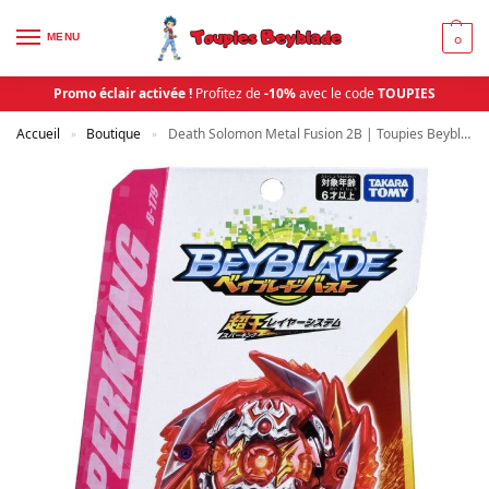
MENU
0
Promo éclair activée !
Profitez de
-10%
avec le code
TOUPIES
Accueil
Boutique
Death Solomon Metal Fusion 2B | Toupies Beyblade
»
»