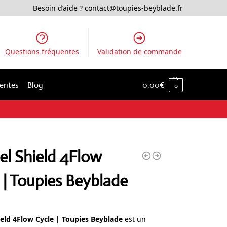
Besoin d’aide ?
contact@toupies-beyblade.fr
Questions fréquentes
Validation de commande
ventes
Blog
0.00
€
0
el Shield 4Flow
 | Toupies Beyblade
ield 4Flow Cycle | Toupies Beyblade
est un