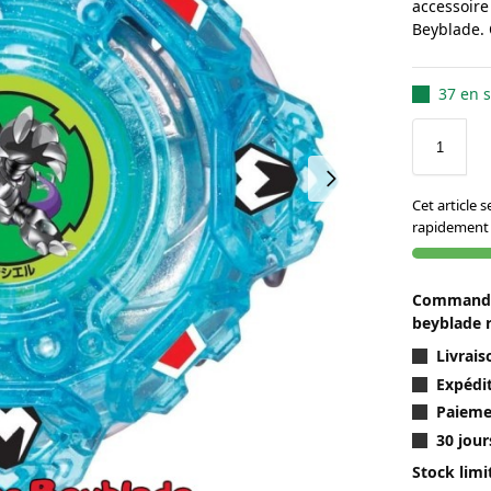
accessoire
Beyblade. 
37 en s
Cet article 
rapidement 
Commandez
beyblade 
Livrai
Expédit
Paieme
30 jour
Stock limi