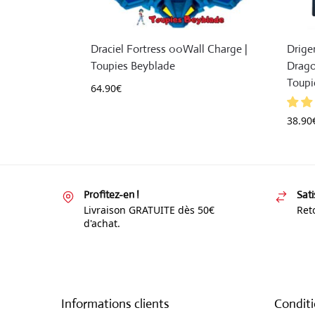
Draciel Fortress 00Wall Charge |
Drige
Toupies Beyblade
Drago
Toupi
64.90
€
38.90
Profitez-en !
Sati
Livraison GRATUITE dès 50€
Reto
d'achat.
Informations clients
Conditi