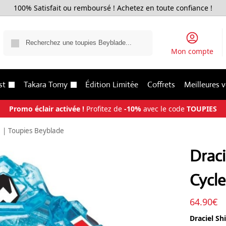
100% Satisfait ou remboursé ! Achetez en toute confiance !
Recherche
Mon compte
st
Takara Tomy
Édition Limitée
Coffrets
Meilleures 
Promo éclair activée !
Profitez de
-10%
avec le code
TOUPIES
e | Toupies Beyblade
Draci
Cycle
64.90
€
Draciel Sh