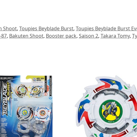
n Shoot
,
Toupies Beyblade Burst
,
Toupies Beyblade Burst Ev
-87
,
Bakuten Shoot
,
Booster pack
,
Saison 2
,
Takara Tomy
,
T