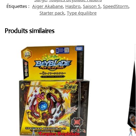
Étiquettes :
Aiger Akabane
,
Hasbro
,
Saison 5
,
SpeedStorm
,
Starter pack
,
Type équilibre
Produits similaires