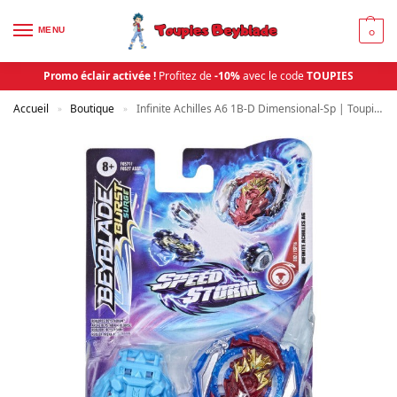
MENU
0
Promo éclair activée !
Profitez de
-10%
avec le code
TOUPIES
Accueil
Boutique
Infinite Achilles A6 1B-D Dimensional-Sp | Toupies Beyblade
»
»