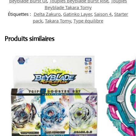
Beyblade Burst Gt
,
Toupies Beyblade Burst Rise
,
Toupies
Beyblade Takara Tomy
Étiquettes :
Delta Zakuro
,
Gatinko Layer
,
Saison 4
,
Starter
pack
,
Takara Tomy
,
Type équilibre
Produits similaires