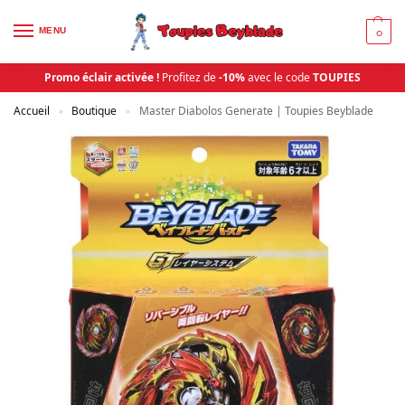
MENU
0
Promo éclair activée !
Profitez de
-10%
avec le code
TOUPIES
Accueil
Boutique
Master Diabolos Generate | Toupies Beyblade
»
»