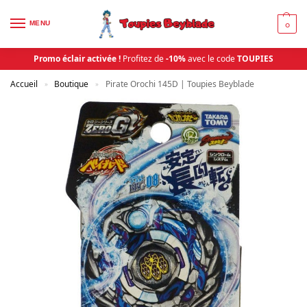
MENU
0
Promo éclair activée !
Profitez de
-10%
avec le code
TOUPIES
Accueil
Boutique
Pirate Orochi 145D | Toupies Beyblade
»
»