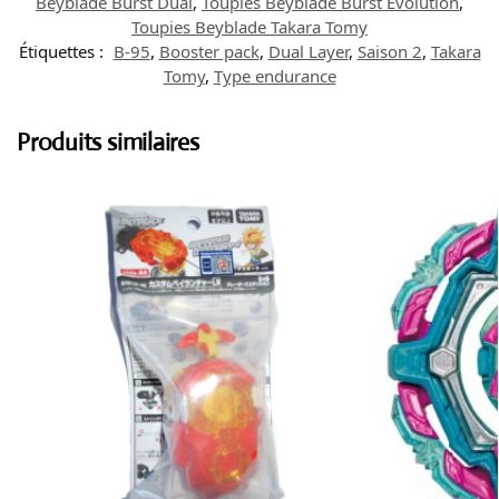
Beyblade Burst Dual
,
Toupies Beyblade Burst Evolution
,
Toupies Beyblade Takara Tomy
Étiquettes :
B-95
,
Booster pack
,
Dual Layer
,
Saison 2
,
Takara
Tomy
,
Type endurance
Produits similaires