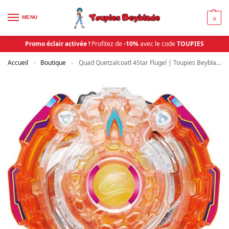
MENU
0
Promo éclair activée !
Profitez de
-10%
avec le code
TOUPIES
Accueil
Boutique
Quad Quetzalcoatl 4Star Flugel | Toupies Beyblade
»
»