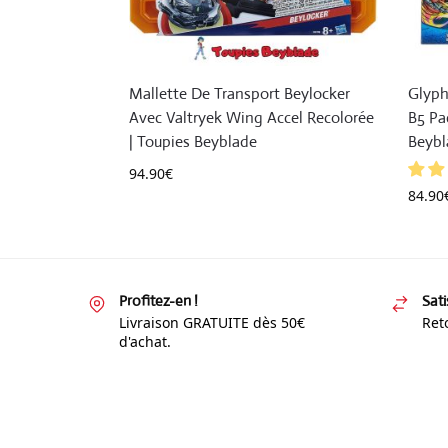
Mallette De Transport Beylocker
Glyph
Avec Valtryek Wing Accel Recolorée
B5 Pa
| Toupies Beyblade
Beybl
94.90
€
84.90
Profitez-en !
Sati
Livraison GRATUITE dès 50€
Reto
d'achat.