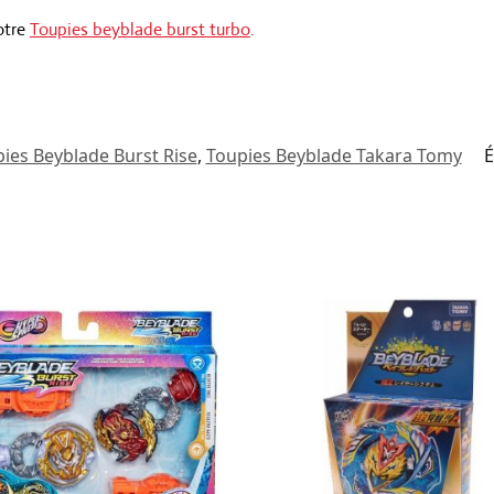
otre
Toupies beyblade burst turbo
.
ies Beyblade Burst Rise
,
Toupies Beyblade Takara Tomy
É