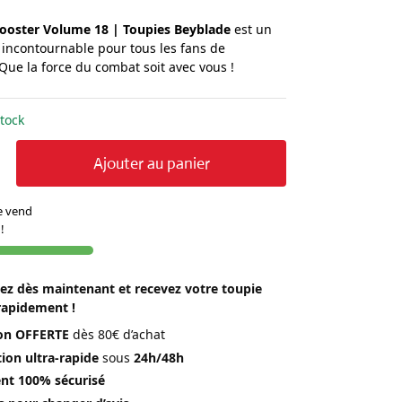
oster Volume 18 | Toupies Beyblade
est un
 incontournable pour tous les fans de
Que la force du combat soit avec vous !
tock
Ajouter au panier
se vend
!
 dès maintenant et recevez votre toupie
rapidement !
son OFFERTE
dès 80€ d’achat
ion ultra-rapide
sous
24h/48h
nt 100% sécurisé