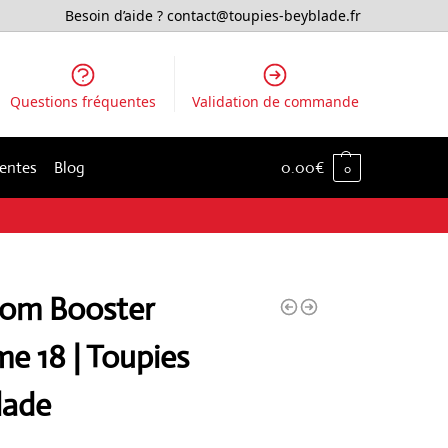
Besoin d’aide ?
contact@toupies-beyblade.fr
Questions fréquentes
Validation de commande
ventes
Blog
0.00
€
0
om Booster
e 18 | Toupies
lade