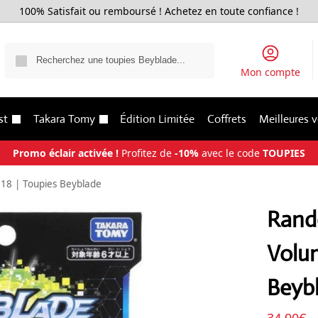
100% Satisfait ou remboursé ! Achetez en toute confiance !
Recherche
Mon compte
st
Takara Tomy
Édition Limitée
Coffrets
Meilleures 
Promo éclair activée !
Profitez de
-10%
avec le code
TOUPIES
18 | Toupies Beyblade
Rand
Volum
Beyb
34.90
€