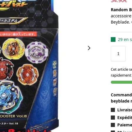
Random Bo
accessoire
Beyblade. 
29 en s
Cet article 
rapidement 
Commandez
beyblade 
Livrai
Expédit
Paieme