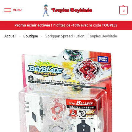
MENU
0
Promo éclair activée !
Profitez de
-10%
avec le code
TOUPIES
Accueil
Boutique
Spriggan Spread Fusion | Toupies Beyblade
»
»