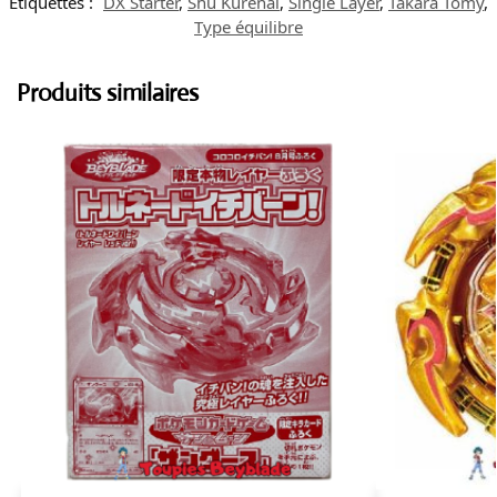
Étiquettes :
DX Starter
,
Shu Kurenai
,
Single Layer
,
Takara Tomy
,
Type équilibre
Produits similaires