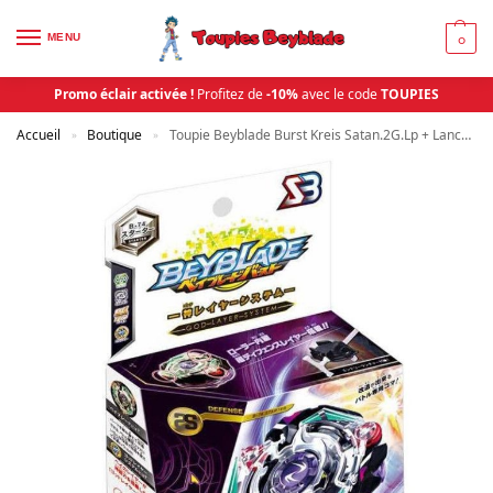
MENU
0
Promo éclair activée !
Profitez de
-10%
avec le code
TOUPIES
Accueil
Boutique
Toupie Beyblade Burst Kreis Satan.2G.Lp + Lanceur B-74 | Toupies Beyblade
»
»