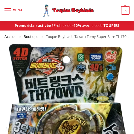
MENU
0
Promo éclair activée !
Profitez de
-10%
avec le code
TOUPIES
Accueil
Boutique
Toupie Beyblade Takara Tomy Super Rare Th170Wd 4D System Bb 109 | Toupies Beyblade
»
»