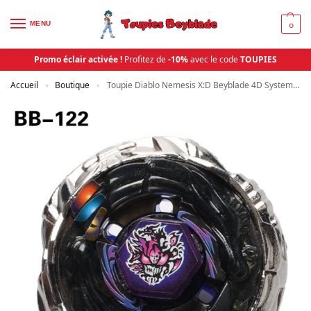
MENU
0
Promo éclair activée !
Profitez de
-10%
avec le code
TOUPIES
Accueil
Boutique
Toupie Diablo Nemesis X:D Beyblade 4D System Metal Master Bb122 | Toupies Beyblade
»
»