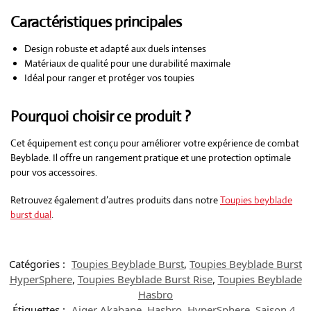
Caractéristiques principales
Design robuste et adapté aux duels intenses
Matériaux de qualité pour une durabilité maximale
Idéal pour ranger et protéger vos toupies
Pourquoi choisir ce produit ?
Cet équipement est conçu pour améliorer votre expérience de combat
Beyblade. Il offre un rangement pratique et une protection optimale
pour vos accessoires.
Retrouvez également d’autres produits dans notre
Toupies beyblade
burst dual
.
Catégories :
Toupies Beyblade Burst
,
Toupies Beyblade Burst
HyperSphere
,
Toupies Beyblade Burst Rise
,
Toupies Beyblade
Hasbro
Étiquettes :
Aiger Akabane
,
Hasbro
,
HyperSphere
,
Saison 4
,