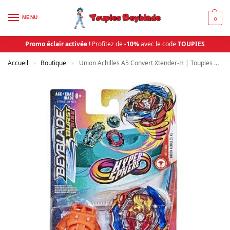
MENU
0
Promo éclair activée !
Profitez de
-10%
avec le code
TOUPIES
Accueil
Boutique
Union Achilles A5 Convert Xtender-H | Toupies Beyblade
»
»