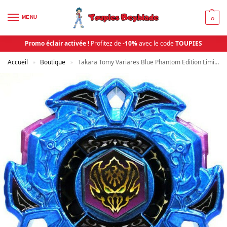
MENU
0
Promo éclair activée !
Profitez de
-10%
avec le code
TOUPIES
Accueil
Boutique
Takara Tomy Variares Blue Phantom Edition Limitée Metal Fury Beyblade | Toupies Beyblade
»
»