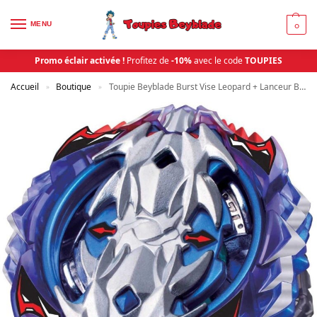
MENU
0
Promo éclair activée !
Profitez de
-10%
avec le code
TOUPIES
Accueil
Boutique
Toupie Beyblade Burst Vise Leopard + Lanceur B-118 | Toupies Beyblade
»
»